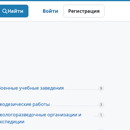
Найти
Войти
Регистрация
Военные учебные заведения
9
Геодезические работы
3
Геологоразведочные организации и
1
экспедиции