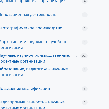
Гидрометеорология – организации
4
Инновационная деятельность
1
Картографическое производство
1
Маркетинг и менеджмент - учебные
1
организации
Научные, научно-производственные,
52
проектные организации
Образование, педагогика – научные
2
организации
Повышение квалификации
6
Радиопромышленность – научные,
1
проектные организации