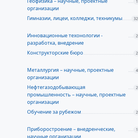
Геофизика – научные, проектные
1
организации
Гимназии, лицеи, колледжи, техникумы
32
Инновационные техонологии -
2
разработка, внедрение
Конструкторские бюро
2
Металлургия – научные, проектные
4
организации
Нефтегазодобывающая
2
промышленность – научные, проектные
организации
Обучение за рубежом
2
Приборостроение – внедренческие,
1
научные организации