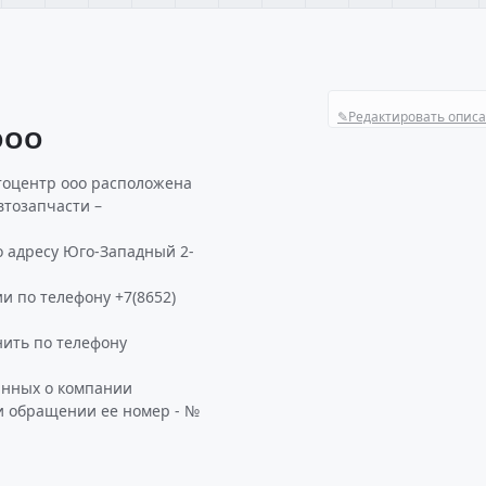
✎
Редактировать опис
ООО
тоцентр ооо расположена
втозапчасти –
 адресу Юго-Западный 2-
и по телефону +7(8652)
ить по телефону
анных о компании
и обращении ее номер - №