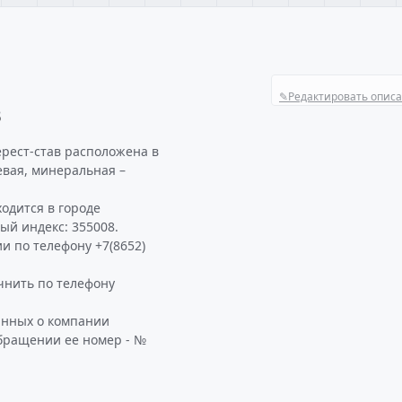
✎
Редактировать опис
В
ерест-став расположена в
евая, минеральная –
одится в городе
вый индекс: 355008.
и по телефону +7(8652)
чнить по телефону
анных о компании
обращении ее номер - №